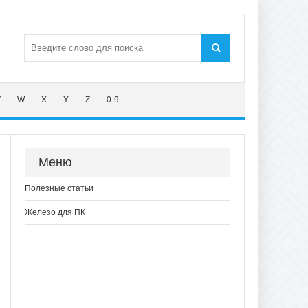
V
W
X
Y
Z
0-9
Меню
Полезные статьи
Железо для ПК