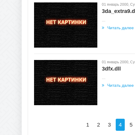
01 январь 2000, С
3da_extra9.d
...
Читать далее
01 январь 2000, С
3dfx.dll
...
Читать далее
1
2
3
4
5