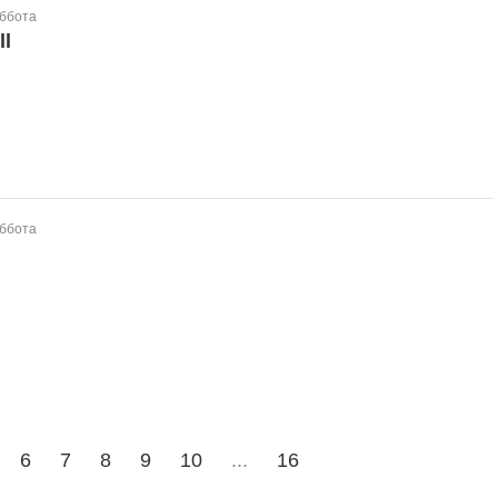
уббота
ll
уббота
6
7
8
9
10
...
16