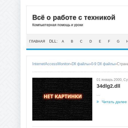
Всё о работе с техникой
Компьютерная помощь и уроки
DLL:
ГЛАВНАЯ
A
B
C
D
E
F
G
InternetAccessMonitor
»
Dll файлы
»
0-9 Dll файлы
»Стран
01 январь 2000, С
34dlg2.dll
...
Читать далее