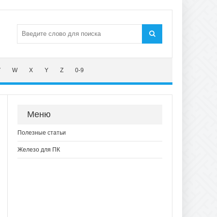
V
W
X
Y
Z
0-9
Меню
Полезные статьи
Железо для ПК