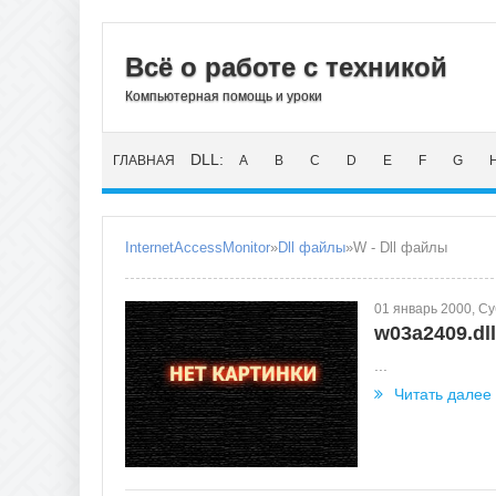
Всё о работе с техникой
Компьютерная помощь и уроки
DLL:
ГЛАВНАЯ
A
B
C
D
E
F
G
InternetAccessMonitor
»
Dll файлы
»W - Dll файлы
01 январь 2000, С
w03a2409.dll
...
Читать далее