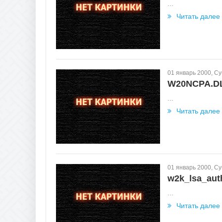
...
Читать далее
01 январь 2000, С
W20NCPA.D
...
Читать далее
01 январь 2000, С
w2k_lsa_auth
...
Читать далее