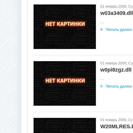
01 январь 2000, С
w03a3409.dll
...
Читать далее
01 январь 2000, С
w0pi8zgz.dll
...
Читать далее
01 январь 2000, С
W20MLRES.