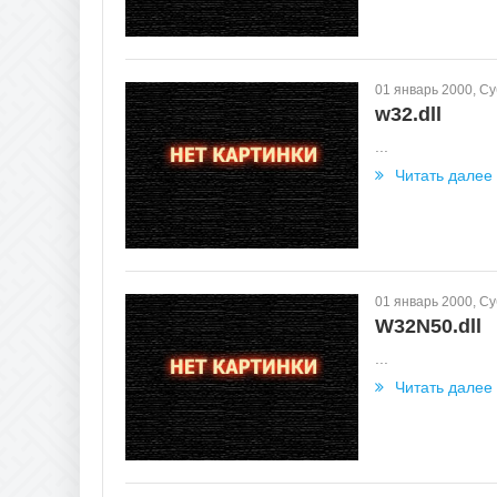
01 январь 2000, С
w32.dll
...
Читать далее
01 январь 2000, С
W32N50.dll
...
Читать далее