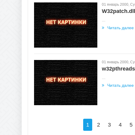
01 январь 2000, С
W32patch.dl
...
Читать далее
01 январь 2000, С
w32pthreads.
...
Читать далее
1
2
3
4
5