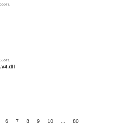
уббота
l
уббота
v4.dll
6
7
8
9
10
...
80