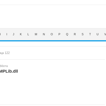
H
I
J
K
L
M
N
O
P
Q
R
S
T
U
ца 122
уббота
MPLib.dll