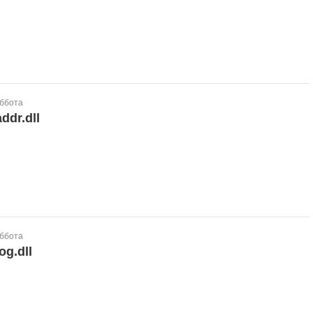
уббота
ddr.dll
уббота
og.dll