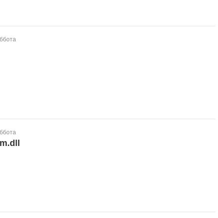
уббота
уббота
m.dll