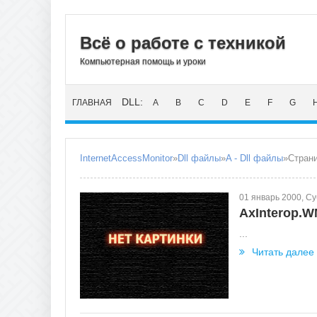
Всё о работе с техникой
Компьютерная помощь и уроки
DLL:
ГЛАВНАЯ
A
B
C
D
E
F
G
InternetAccessMonitor
»
Dll файлы
»
A - Dll файлы
»Страни
01 январь 2000, С
AxInterop.W
...
Читать далее