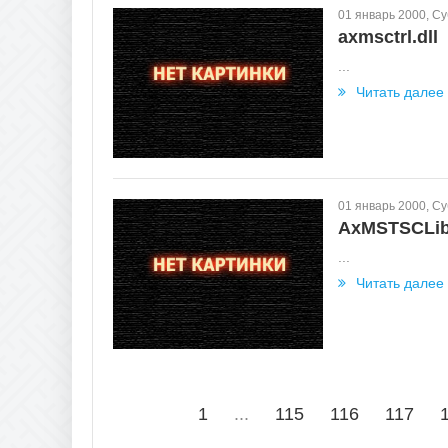
01 январь 2000, С
axmsctrl.dll
...
Читать далее
01 январь 2000, С
AxMSTSCLib.
...
Читать далее
1
...
115
116
117