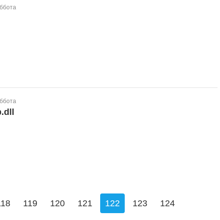
уббота
уббота
dll
118
119
120
121
122
123
124