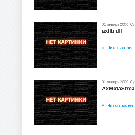
01 январь 2000, С
axlib.dll
...
Читать далее
01 январь 2000, С
AxMetaStrea
...
Читать далее