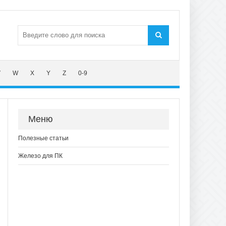
V
W
X
Y
Z
0-9
Меню
Полезные статьи
Железо для ПК