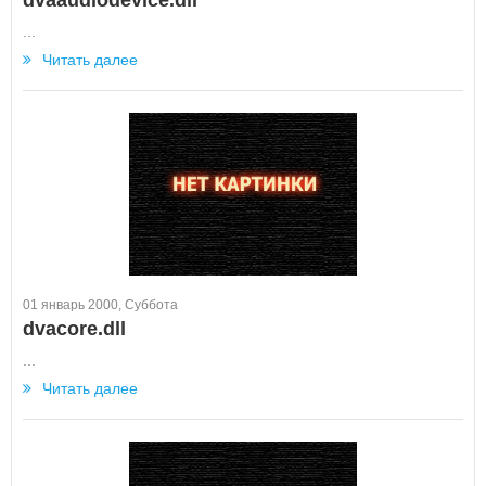
dvaaudiodevice.dll
...
Читать далее
01 январь 2000, Суббота
dvacore.dll
...
Читать далее