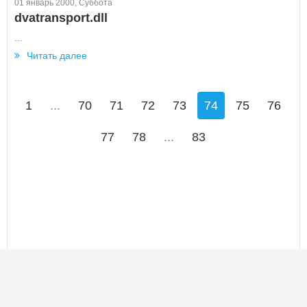
01 январь 2000, Суббота
dvatransport.dll
...
Читать далее
1
...
70
71
72
73
74
75
76
77
78
...
83