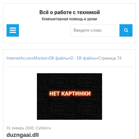
Всё о работе с техникой
Компьютерная помощь и уроки
InternetAccessMonitor
»
Dll файлы
»
D - Dll файлы
»Страница 74
01 январь 2000, Суббота
duzngaai.dll