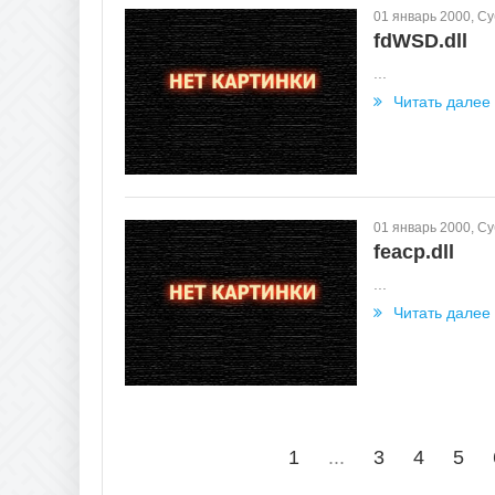
01 январь 2000, С
fdWSD.dll
...
Читать далее
01 январь 2000, С
feacp.dll
...
Читать далее
1
...
3
4
5