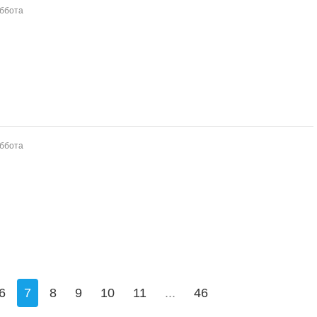
уббота
уббота
6
7
8
9
10
11
...
46