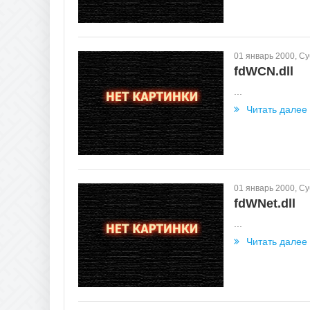
01 январь 2000, С
fdWCN.dll
...
Читать далее
01 январь 2000, С
fdWNet.dll
...
Читать далее