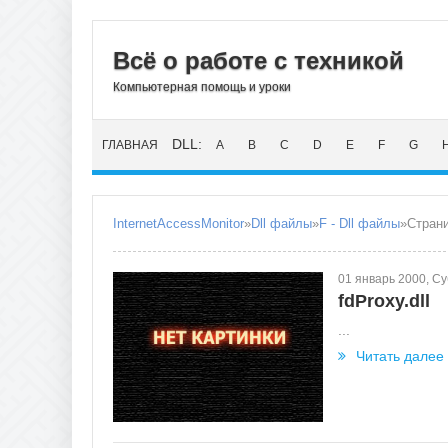
Всё о работе с техникой
Компьютерная помощь и уроки
DLL:
ГЛАВНАЯ
A
B
C
D
E
F
G
InternetAccessMonitor
»
Dll файлы
»
F - Dll файлы
»Страни
01 январь 2000, С
fdProxy.dll
...
Читать далее