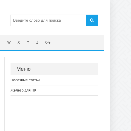
V
W
X
Y
Z
0-9
Меню
Полезные статьи
Железо для ПК