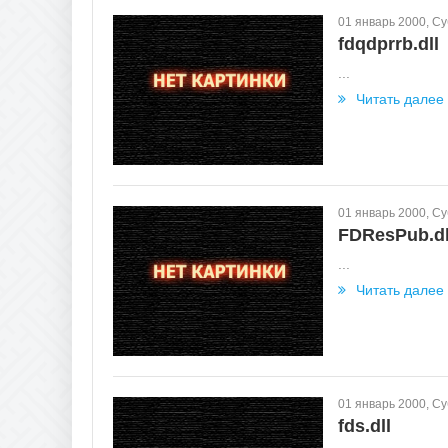
01 январь 2000, С
fdqdprrb.dll
...
Читать далее
01 январь 2000, С
FDResPub.dl
...
Читать далее
01 январь 2000, С
fds.dll