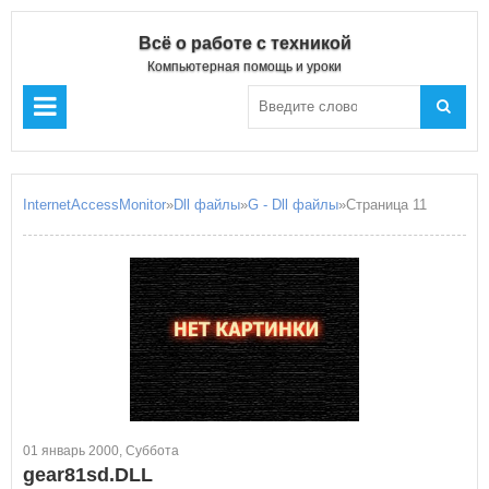
Всё о работе с техникой
Компьютерная помощь и уроки
InternetAccessMonitor
»
Dll файлы
»
G - Dll файлы
»Страница 11
01 январь 2000, Суббота
gear81sd.DLL