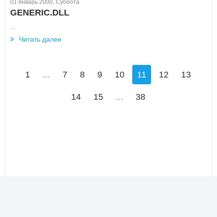
01 январь 2000, Суббота
GENERIC.DLL
...
Читать далее
1
...
7
8
9
10
11
12
13
14
15
...
38