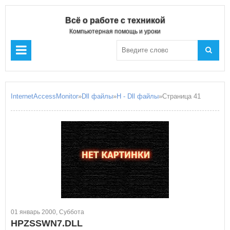
Всё о работе с техникой
Компьютерная помощь и уроки
InternetAccessMonitor
»
Dll файлы
»
H - Dll файлы
»Страница 41
01 январь 2000, Суббота
HPZSSWN7.DLL