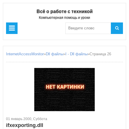
Всё о работе с техникой
Компьютерная помощь и уроки
InternetAccessMonitor
»
Dll файлы
»
I - Dll файлы
»Страница 26
01 январь 2000, Суббота
ifxexporting.dll