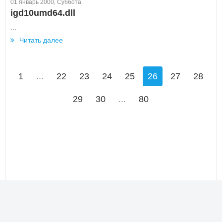
01 январь 2000, Суббота
igd10umd64.dll
...
Читать далее
1
...
22
23
24
25
26
27
28
29
30
...
80