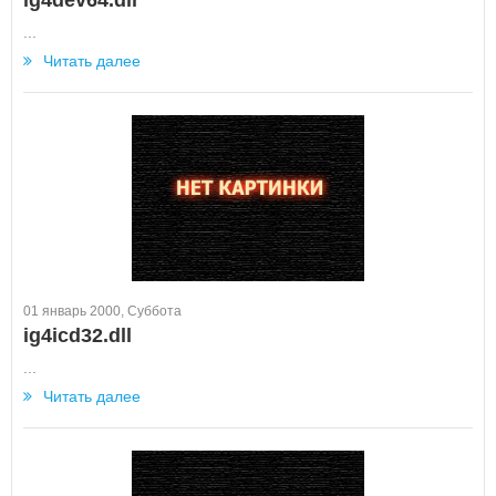
ig4dev64.dll
...
Читать далее
01 январь 2000, Суббота
ig4icd32.dll
...
Читать далее