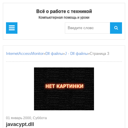
Всё о работе с техникой
Компьютерная помощь и уроки
InternetAccessMonitor
»
Dll файлы
»
J - Dll файлы
»Страница 3
01 январь 2000, Суббота
javacypt.dll