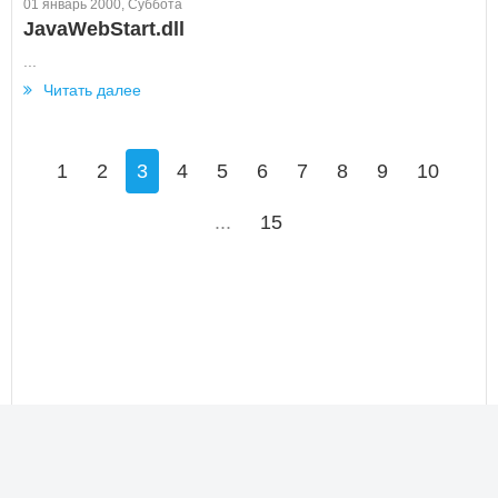
01 январь 2000, Суббота
JavaWebStart.dll
...
Читать далее
1
2
3
4
5
6
7
8
9
10
...
15