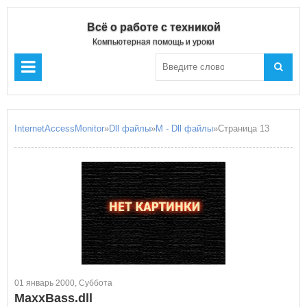
Всё о работе с техникой
Компьютерная помощь и уроки
InternetAccessMonitor
»
Dll файлы
»
M - Dll файлы
»Страница 13
01 январь 2000, Суббота
MaxxBass.dll