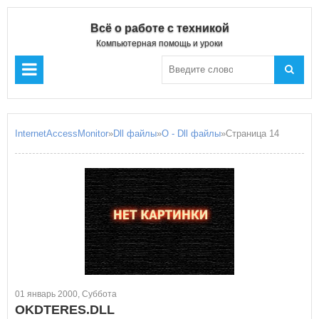
Всё о работе с техникой
Компьютерная помощь и уроки
InternetAccessMonitor
»
Dll файлы
»
O - Dll файлы
»Страница 14
01 январь 2000, Суббота
OKDTERES.DLL