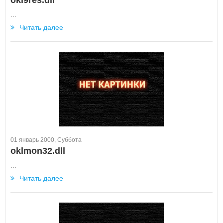
oki9res.dll
...
Читать далее
01 январь 2000, Суббота
oklmon32.dll
...
Читать далее