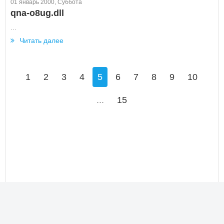
01 январь 2000, Суббота
qna-o8ug.dll
...
Читать далее
1
2
3
4
5
6
7
8
9
10
...
15