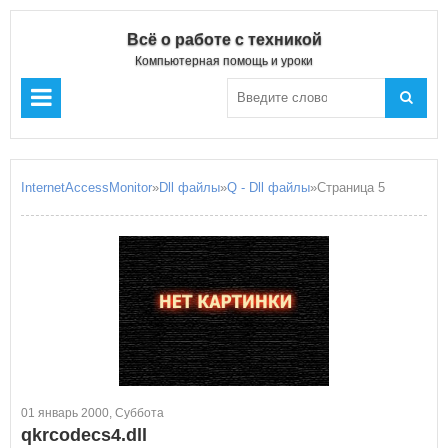
Всё о работе с техникой
Компьютерная помощь и уроки
InternetAccessMonitor
»
Dll файлы
»
Q - Dll файлы
»Страница 5
01 январь 2000, Суббота
qkrcodecs4.dll