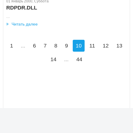
01 январь 2000, Суббота
RDPDR.DLL
...
Читать далее
1
...
6
7
8
9
10
11
12
13
14
...
44