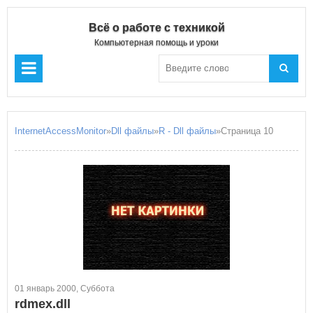
Всё о работе с техникой
Компьютерная помощь и уроки
InternetAccessMonitor
»
Dll файлы
»
R - Dll файлы
»Страница 10
01 январь 2000, Суббота
rdmex.dll