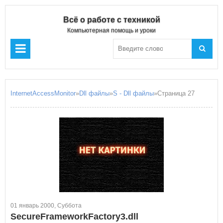
Всё о работе с техникой
Компьютерная помощь и уроки
InternetAccessMonitor
»
Dll файлы
»
S - Dll файлы
»Страница 27
01 январь 2000, Суббота
SecureFrameworkFactory3.dll