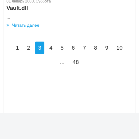
01 январь 2000, Суббота
Vault.dll
...
Читать далее
1
2
3
4
5
6
7
8
9
10
...
48