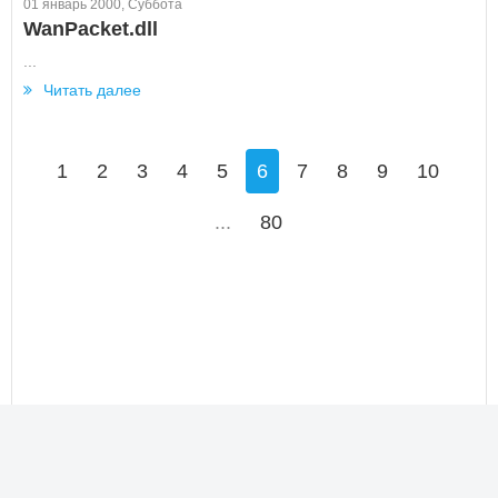
01 январь 2000, Суббота
WanPacket.dll
...
Читать далее
1
2
3
4
5
6
7
8
9
10
...
80