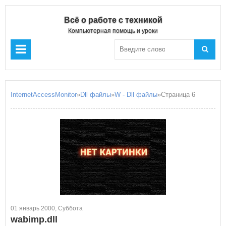
Всё о работе с техникой
Компьютерная помощь и уроки
InternetAccessMonitor
»
Dll файлы
»
W - Dll файлы
»Страница 6
01 январь 2000, Суббота
wabimp.dll