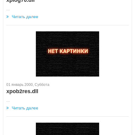
xplog70.dll
...
Читать далее
01 январь 2000, Суббота
xpob2res.dll
...
Читать далее