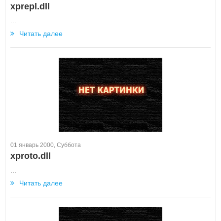
xprepl.dll
...
Читать далее
01 январь 2000, Суббота
xproto.dll
...
Читать далее