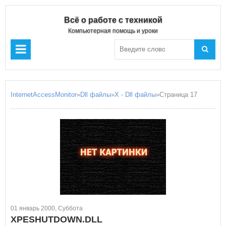
Всё о работе с техникой
Компьютерная помощь и уроки
InternetAccessMonitor
»
Dll файлы
»
X - Dll файлы
»Страница 17
01 январь 2000, Суббота
XPESHUTDOWN.DLL