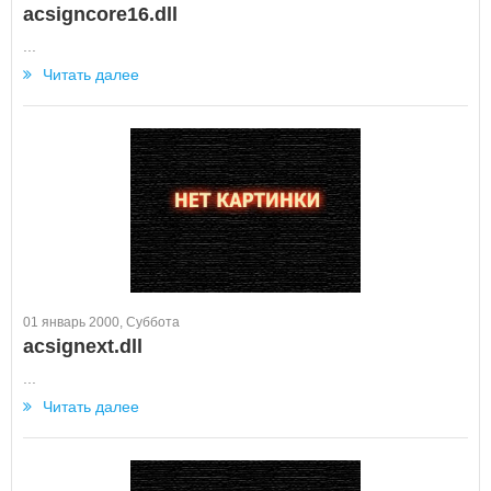
acsigncore16.dll
...
Читать далее
01 январь 2000, Суббота
acsignext.dll
...
Читать далее