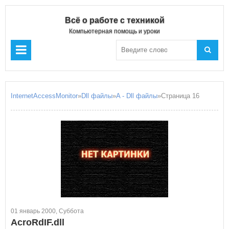
Всё о работе с техникой
Компьютерная помощь и уроки
InternetAccessMonitor
»
Dll файлы
»
A - Dll файлы
»Страница 16
01 январь 2000, Суббота
AcroRdIF.dll