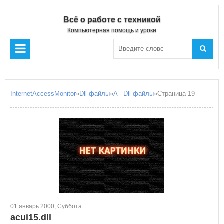
Всё о работе с техникой
Компьютерная помощь и уроки
InternetAccessMonitor
»
Dll файлы
»
A - Dll файлы
»Страница 19
01 январь 2000, Суббота
acui15.dll