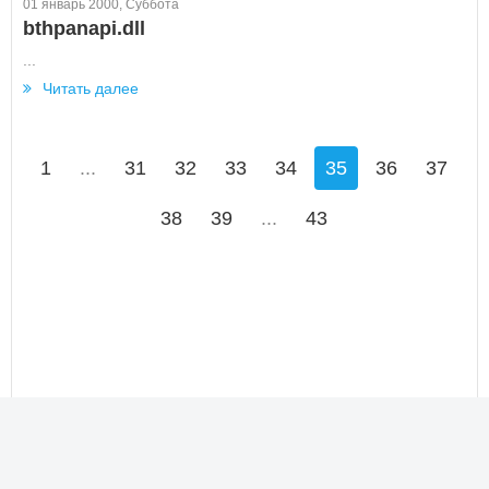
01 январь 2000, Суббота
bthpanapi.dll
...
Читать далее
1
...
31
32
33
34
35
36
37
38
39
...
43