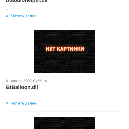
btaudiohelper.dll
...
Читать далее
01 январь 2000, Суббота
BtBalloon.dll
...
Читать далее