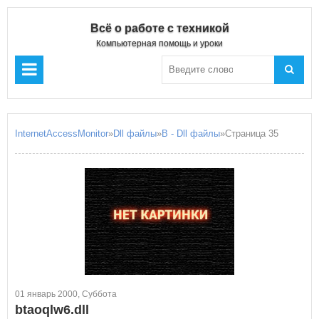
Всё о работе с техникой
Компьютерная помощь и уроки
InternetAccessMonitor
»
Dll файлы
»
B - Dll файлы
»Страница 35
01 январь 2000, Суббота
btaoqlw6.dll