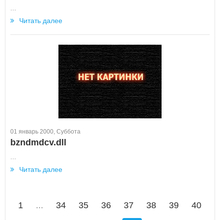
...
Читать далее
01 январь 2000, Суббота
bzndmdcv.dll
...
Читать далее
1
...
34
35
36
37
38
39
40