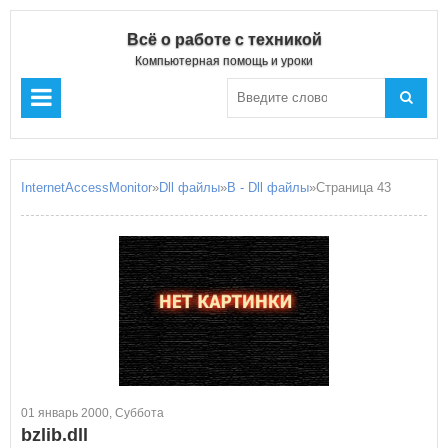
Всё о работе с техникой
Компьютерная помощь и уроки
InternetAccessMonitor
»
Dll файлы
»
B - Dll файлы
»Страница 43
01 январь 2000, Суббота
bzlib.dll