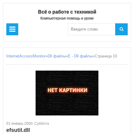
Всё о работе с техникой
Компьютерная помощь и уроки
InternetAccessMonitor
»
Dll файлы
»
E - Dll файлы
»Страница 10
01 январь 2000, Суббота
efsutil.dll