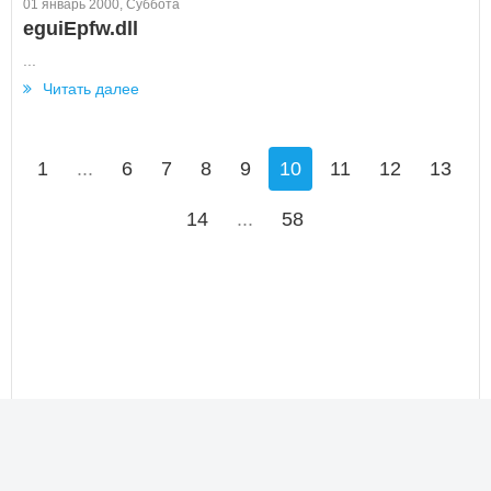
01 январь 2000, Суббота
eguiEpfw.dll
...
Читать далее
1
...
6
7
8
9
10
11
12
13
14
...
58