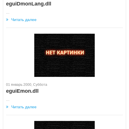
eguiDmonLang.dll
...
Читать далее
01 январь 2000, Суббота
eguiEmon.dll
...
Читать далее