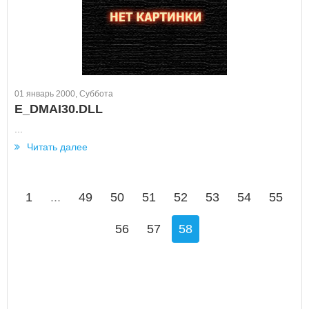
01 январь 2000, Суббота
E_DMAI30.DLL
...
Читать далее
1
...
49
50
51
52
53
54
55
56
57
58