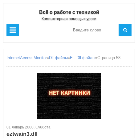
Всё о работе с техникой
Компьютерная помощь и уроки
InternetAccessMonitor
»
Dll файлы
»
E - Dll файлы
»Страница 58
01 январь 2000, Суббота
eztwain3.dll