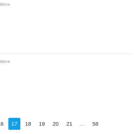
уббота
уббота
16
17
18
19
20
21
...
58