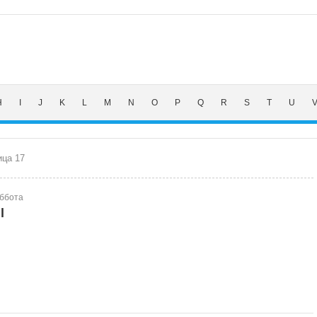
H
I
J
K
L
M
N
O
P
Q
R
S
T
U
ица 17
уббота
l