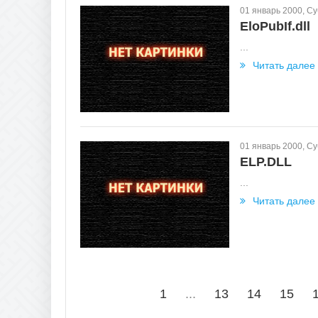
01 январь 2000, С
EloPubIf.dll
...
Читать далее
01 январь 2000, С
ELP.DLL
...
Читать далее
1
...
13
14
15