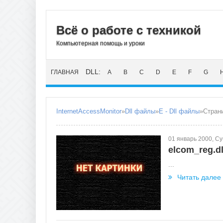
Всё о работе с техникой
Компьютерная помощь и уроки
DLL:
ГЛАВНАЯ
A
B
C
D
E
F
G
InternetAccessMonitor
»
Dll файлы
»
E - Dll файлы
»Стран
01 январь 2000, С
elcom_reg.dl
...
Читать далее