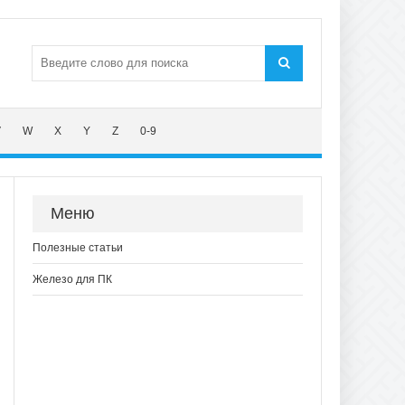
V
W
X
Y
Z
0-9
Меню
Полезные статьи
Железо для ПК