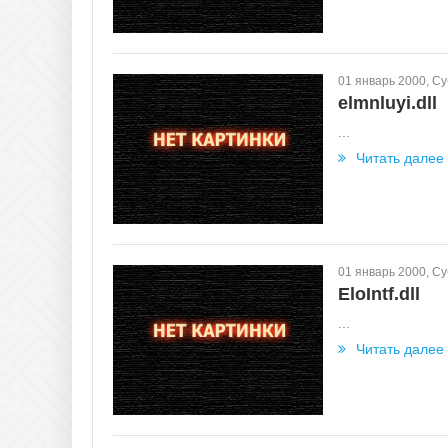
01 январь 2000, С
elmnluyi.dll
...
Читать далее
01 январь 2000, С
EloIntf.dll
...
Читать далее