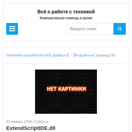
Всё о работе с техникой
Компьютерная помощь и уроки
InternetAccessMonitor
»
Dll файлы
»
E - Dll файлы
»Страница 56
01 январь 2000, Суббота
ExtendScriptIDE.dll