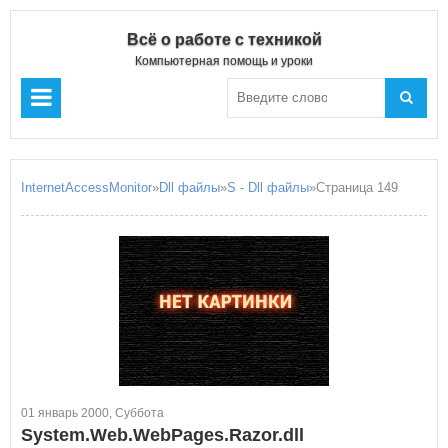
Всё о работе с техникой
Компьютерная помощь и уроки
InternetAccessMonitor
»
Dll файлы
»
S - Dll файлы
»Страница 149
01 январь 2000, Суббота
System.Web.WebPages.Razor.dll