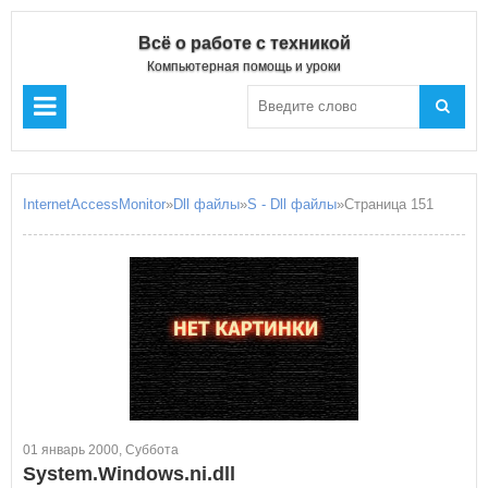
Всё о работе с техникой
Компьютерная помощь и уроки
InternetAccessMonitor
»
Dll файлы
»
S - Dll файлы
»Страница 151
01 январь 2000, Суббота
System.Windows.ni.dll