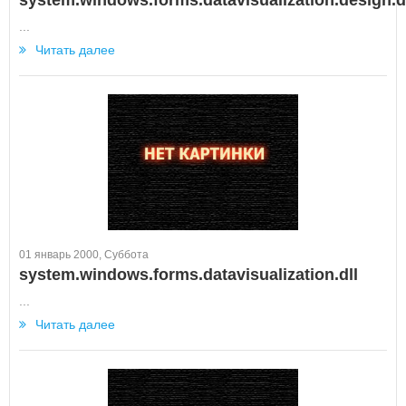
system.windows.forms.datavisualization.design.d
...
Читать далее
01 январь 2000, Суббота
system.windows.forms.datavisualization.dll
...
Читать далее