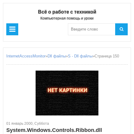
Всё о работе с техникой
Компьютерная помощь и уроки
InternetAccessMonitor
»
Dll файлы
»
S - Dll файлы
»Страница 150
01 январь 2000, Суббота
System.Windows.Controls.Ribbon.dll