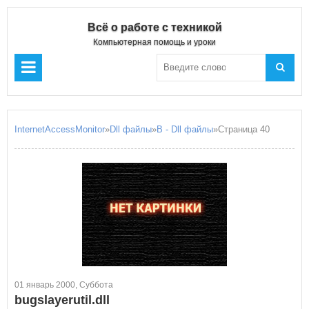
Всё о работе с техникой
Компьютерная помощь и уроки
InternetAccessMonitor
»
Dll файлы
»
B - Dll файлы
»Страница 40
01 январь 2000, Суббота
bugslayerutil.dll