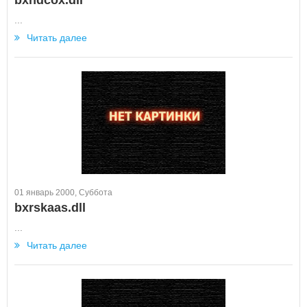
bxndcox.dll
...
Читать далее
01 январь 2000, Суббота
bxrskaas.dll
...
Читать далее