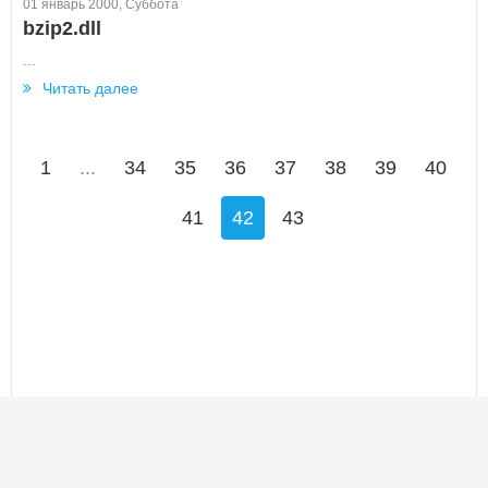
01 январь 2000, Суббота
bzip2.dll
...
Читать далее
1
...
34
35
36
37
38
39
40
41
42
43