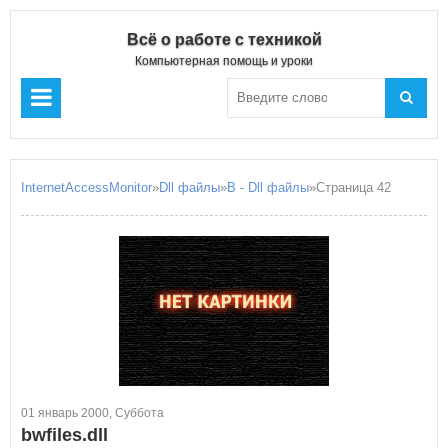
Всё о работе с техникой
Компьютерная помощь и уроки
InternetAccessMonitor
»
Dll файлы
»
B - Dll файлы
»Страница 42
01 январь 2000, Суббота
bwfiles.dll